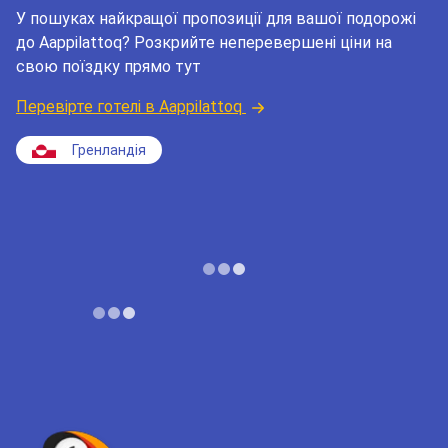
У пошуках найкращої пропозиції для вашої подорожі
до Aappilattoq? Розкрийте неперевершені ціни на
свою поїздку прямо тут
Перевірте готелі в Aappilattoq
Гренландія