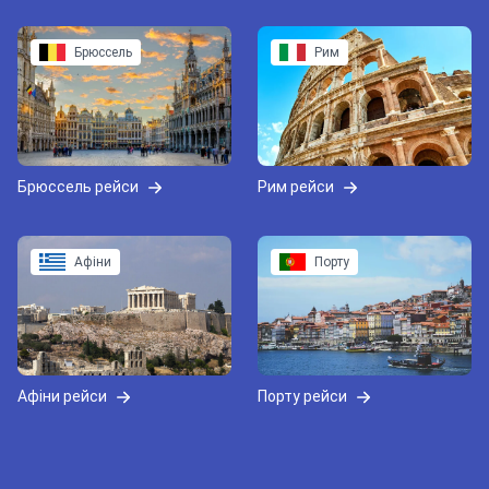
Брюссель
Рим
Брюссель рейси
Рим рейси
Афіни
Порту
Афіни рейси
Порту рейси