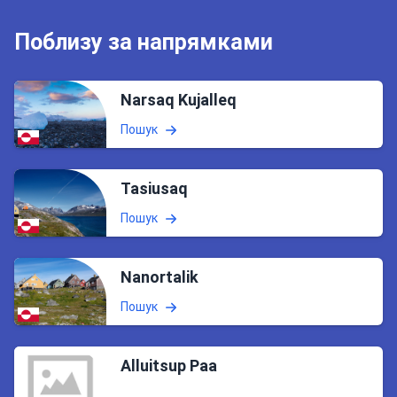
Поблизу за напрямками
Narsaq Kujalleq
Пошук
Tasiusaq
Пошук
Nanortalik
Пошук
Alluitsup Paa