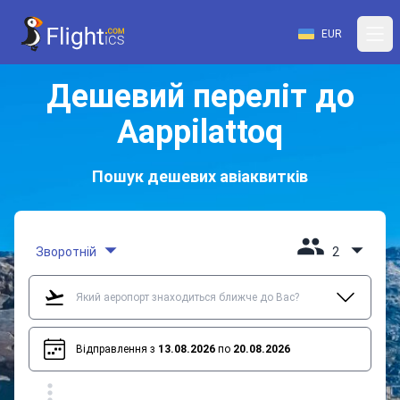
EUR
Дешевий переліт до
Aappilattoq
Пошук дешевих авіаквитків
Зворотній
2
Відправлення з
13.08.2026
по
20.08.2026