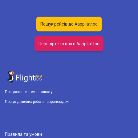
Пошук рейсів до Aappilattoq
Перевірте готелі в Aappilattoq
Пошукова система польоту
Пошук дешевих рейсів і європоїздок!
Правила та умови