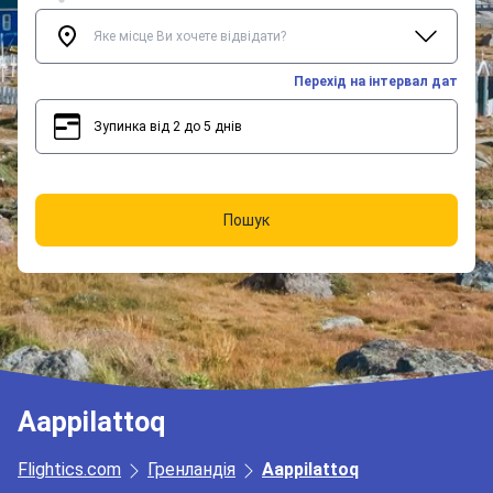
Перехід на інтервал дат
Зупинка від 2 до 5 днів
2
5
Пошук
Aappilattoq
Flightics.com
Гренландія
Aappilattoq