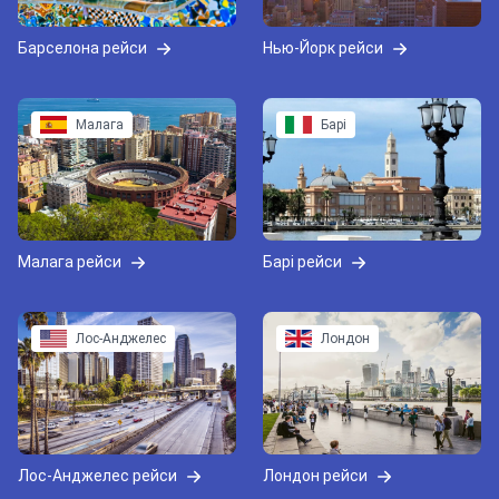
Барселона рейси
Нью-Йорк рейси
Малага
Барі
Малага рейси
Барі рейси
Лос-Анджелес
Лондон
Лос-Анджелес рейси
Лондон рейси