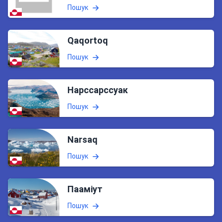
Пошук
Qaqortoq
Пошук
Нарссарссуак
Пошук
Narsaq
Пошук
Пааміут
Пошук