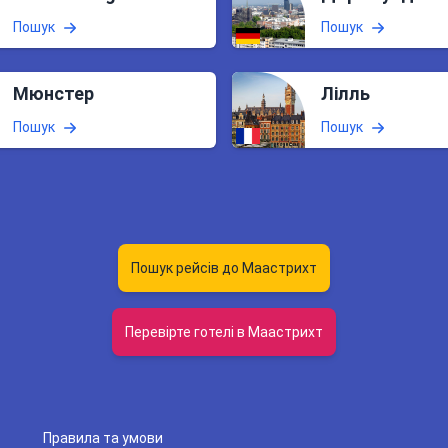
Пошук
Пошук
Мюнстер
Лілль
Пошук
Пошук
Пошук рейсів до Маастрихт
Перевірте готелі в Маастрихт
Правила та умови