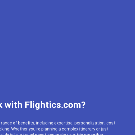
 with Flightics.com?
 range of benefits, including expertise, personalization, cost
king. Whether you're planning a complex itinerary or just
el details, a travel agent can make your trip smoother.