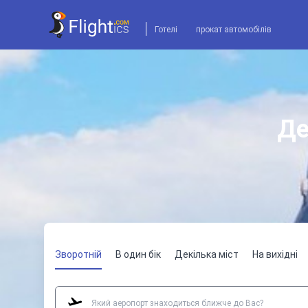
Готелі
прокат автомобілів
Де
Зворотній
В один бік
Декілька міст
На вихідні