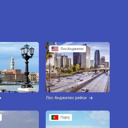
Лос-Анджелес
Лос-Анджелес рейси
Порту