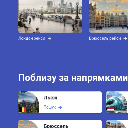
Лондон рейси
Брюссель рейси
Поблизу за напрямками
Льєж
Пошук
Брюссель