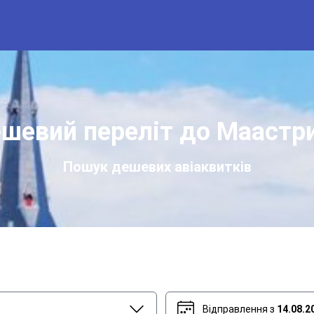
шевий переліт до Маастр
Пошук дешевих авіаквитків
Відправлення з
14.08.2