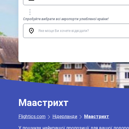
Спробуйте вибрати всі аеропорти улюбленої країни!
Маастрихт
Flightics.com
Нідерланди
Маастрихт
У пошуках найкращої пропозиції для вашої подор