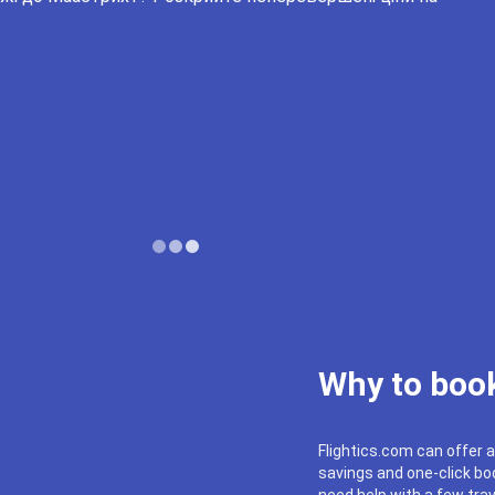
Why to book
Flightics.com can offer a
savings and one-click boo
need help with a few trav