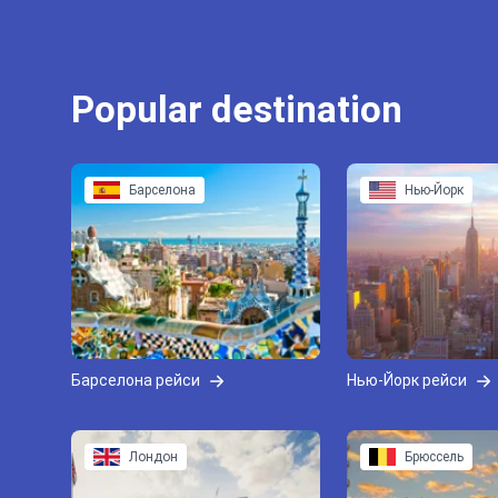
Popular destination
Барселона
Нью-Йорк
Барселона рейси
Нью-Йорк рейси
Лондон
Брюссель