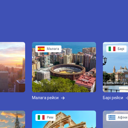
Малага
Барі
Малага рейси
Барі рейси
Рим
Афіни