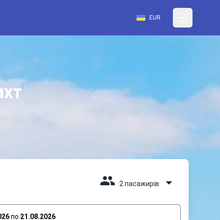
EUR
ихт
2 пасажирів
026
по
21.08.2026