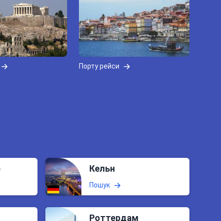
Порту рейси
ф
Кельн
Пошук
Роттердам