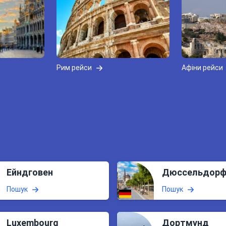
Рим рейси
Афіни рейси
Ейндговен
Дюссельдор
Пошук
Пошук
Luxembourg
Дортмунд