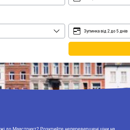
Зупинка від 2 до 5 днів
2
5
ожі до Маастрихт? Розкрийте неперевершені ціни на