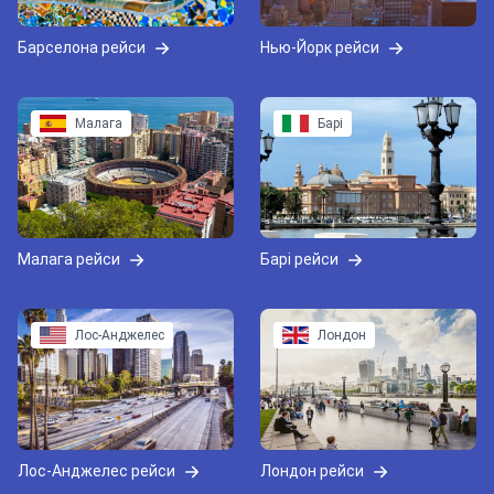
Барселона рейси
Нью-Йорк рейси
Малага
Барі
Малага рейси
Барі рейси
Лос-Анджелес
Лондон
Лос-Анджелес рейси
Лондон рейси