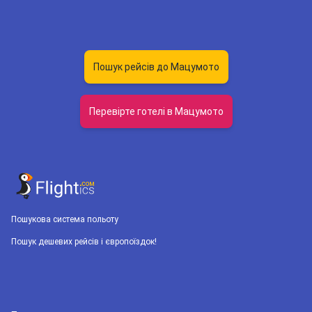
Пошук рейсів до Мацумото
Перевірте готелі в Мацумото
Пошукова система польоту
Пошук дешевих рейсів і європоїздок!