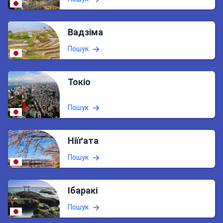
Вадзіма
Пошук
Токіо
Пошук
Ніїґата
Пошук
Ібаракі
Пошук