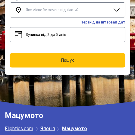
Перехід на інтервал дат
Зупинка від 2 до 5 днів
2
5
Пошук
Мацумото
Flightics.com
Японія
Мацумото