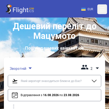
EUR
Дешевий переліт до
Мацумото
Пошук дешевих авіаквитків
Зворотній
2
Відправлення з
16.08.2026
по
23.08.2026