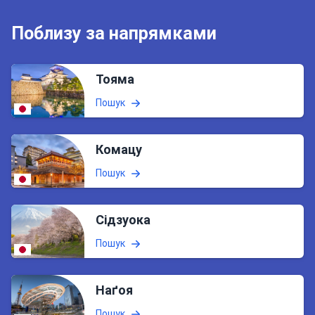
Поблизу за напрямками
Тояма
Пошук
Комацу
Пошук
Сідзуока
Пошук
Наґоя
Пошук