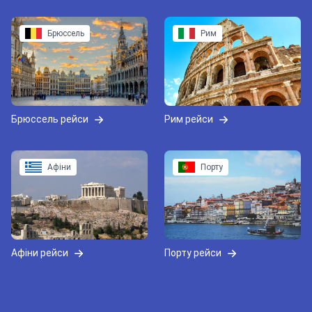
Брюссель
Рим
Брюссель рейси
Рим рейси
Афіни
Порту
Афіни рейси
Порту рейси