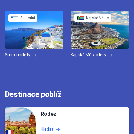
Santorini
Kapské Město
Santorini lety
Kapské Město lety
Destinace poblíž
Rodez
Hledat