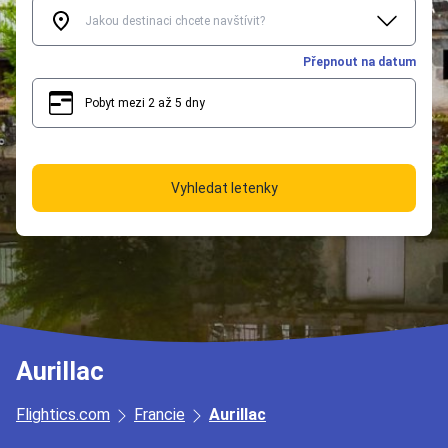
Přepnout na datum
Pobyt mezi 2 až 5 dny
2
5
Vyhledat letenky
Aurillac
Flightics.com
Francie
Aurillac