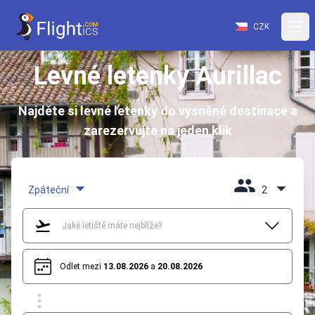
CZK
Levné letenky Aurillac
Najděte si levné letenky do vysněné destinace a
zarezervujte na jeden klik
Zpáteční
2
Odlet mezi
13.08.2026
a
20.08.2026