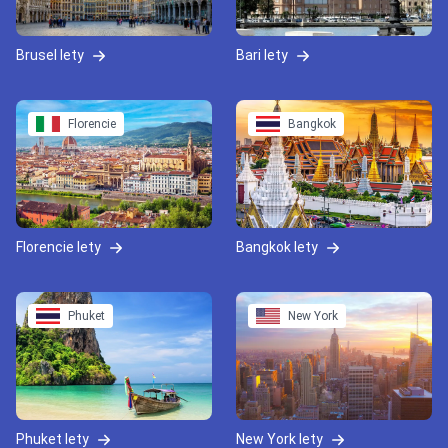
Brusel lety
Bari lety
Florencie
Bangkok
Florencie lety
Bangkok lety
Phuket
New York
Phuket lety
New York lety