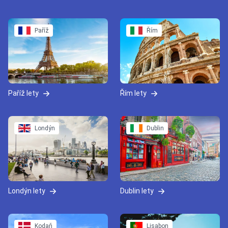
Paříž
Řím
Paříž lety
Řím lety
Londýn
Dublin
Londýn lety
Dublin lety
Kodaň
Lisabon