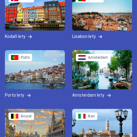
Kodaň lety
Lisabon lety
Porto
Amsterdam
Porto lety
Amsterdam lety
Brusel
Bari