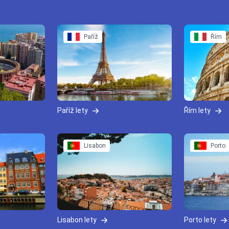
Paříž
Řím
Paříž lety
Řím lety
Lisabon
Porto
Lisabon lety
Porto lety