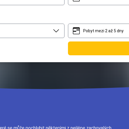
Pobyt mezi 2 až 5 dny
2
5
které se může pochlubit některými z nejlépe zachovalých