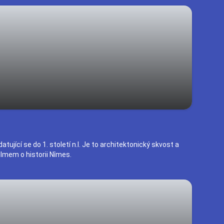
ující se do 1. století n.l. Je to architektonický skvost a
lmem o historii Nîmes.