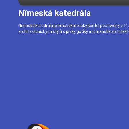
Nîmeská katedrála
Nîmeská katedrála je římskokatolický kostel postavený v 11.
architektonických stylů s prvky gotiky a románské architekt