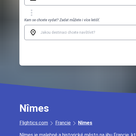
Kam se chcete vydat? Zadat můžete i více letišť.
Nîmes
Flightics.com
Francie
Nîmes
Nîmes je malebné a historické město na jihu Francie, 