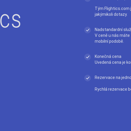
Tým Flightics.com j
jakýmikoli dotazy.
Nadstandardní slu
V ceně u nás máte t
mobilní podobě.
Konečná cena
Uvedená cena je ko
Rezervace na jedno 
Rychlá rezervace b