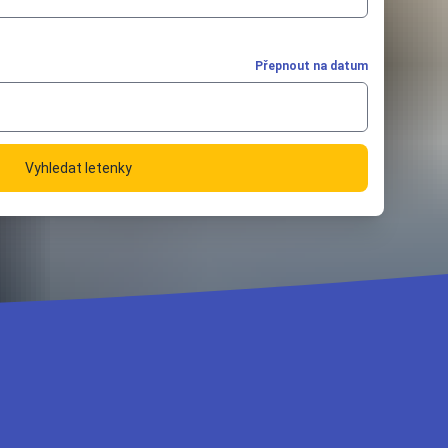
Přepnout na datum
Vyhledat letenky