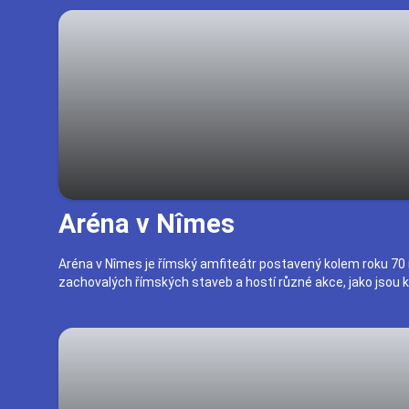
Aréna v Nîmes
Aréna v Nîmes je římský amfiteátr postavený kolem roku 70 n
zachovalých římských staveb a hostí různé akce, jako jsou k