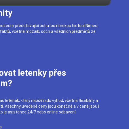
ity
zeum představující bohatou římskou historii Nîmes.
faktů, včetně mozaik, soch a všedních předmětů ze
ovat letenky přes
om?
č letenek, který nabízí řadu výhod, včetně flexibility a
utí. Všechny uvedené ceny jsou konečné a v ceně jsou i
ko je asistence 24/7 nebo online odbavení.
a