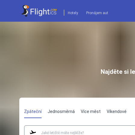
Hotely
Pronájem aut
Najděte si l
Zpáteční
Jednosměrná
Více měst
Víkendové