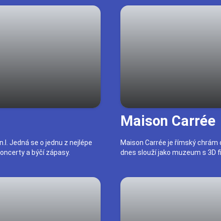
Maison Carrée
.l. Jedná se o jednu z nejlépe
Maison Carrée je římský chrám dat
oncerty a býčí zápasy.
dnes slouží jako muzeum s 3D fi