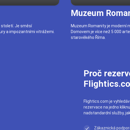
Muzeum Roman
 století. Je směsí
Muzeum Romanity je moderní mu
ury a impozantními vitrážemi.
Domovem je více než 5 000 arte
starověkého Říma.
Proč rezerv
Flightics.c
Flightics.com je vyhledáva
rezervace na jedno klikn
nadstandardní služby, ja
Zákaznická podpor