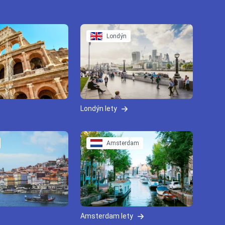
Londýn
Londýn lety
Amsterdam
Amsterdam lety