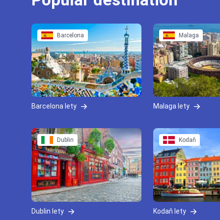
Barcelona
Malaga
Barcelona lety
Malaga lety
Dublin
Kodaň
Dublin lety
Kodaň lety